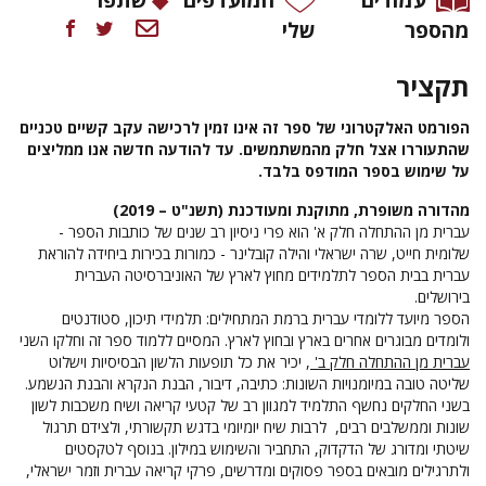
מהספר
שלי
תקציר
הפורמט האלקטרוני של ספר זה אינו זמין לרכישה עקב קשיים טכניים
שהתעוררו אצל חלק מהמשתמשים. עד להודעה חדשה אנו ממליצים
על שימוש בספר המודפס בלבד.
מהדורה משופרת, מתוקנת ומעודכנת
(תשנ"ט – 2019)
עברית מן ההתחלה חלק א' הוא פרי ניסיון רב שנים של כותבות הספר -
שלומית חייט, שרה ישראלי והילה קובלינר - כמורות בכירות ביחידה להוראת
עברית בבית הספר לתלמידים מחוץ לארץ של האוניברסיטה העברית
בירושלים.
הספר מיועד ללומדי עברית ברמת המתחילים: תלמידי תיכון, סטודנטים
ולומדים מבוגרים אחרים בארץ ובחוץ לארץ. המסיים ללמוד ספר זה וחלקו השני
עברית מן ההתחלה חלק ב'
, יכיר את כל תופעות הלשון הבסיסיות וישלוט
שליטה טובה במיומנויות השונות: כתיבה, דיבור, הבנת הנקרא והבנת הנשמע.
בשני החלקים נחשף התלמיד למגוון רב של קטעי קריאה ושיח משכבות לשון
שונות וממשלבים רבים, לרבות שיח יומיומי בדגש תקשורתי, ולצידם תרגול
שיטתי ומדורג של הדקדוק, התחביר והשימוש במילון. בנוסף לטקסטים
ולתרגילים מובאים בספר פסוקים ומדרשים, פרקי קריאה עברית וזמר ישראלי,