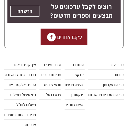
רוצים לקבל עדכונים על
הרשמה
מבצעים וספרים חדשים?
עקבו אחרינו
כתבי עת
אודותינו
זכויות יוצרים
איך קונים באתר
סדרות
צרו קשר
מדיניות פרטיות
הנחת הזמנה ראשונה
הוצאת אקדמון
מועצה מדעית
תנאי שימוש
ספרים אלקטרוניים
הוצאות ספרים מתארחות
דירקטוריון
פרס ברטל
דמי טיפול ומשלוח
הגשת כתב יד
משלוח לחו"ל
מדיניות החזרת מוצרים
אבטחה