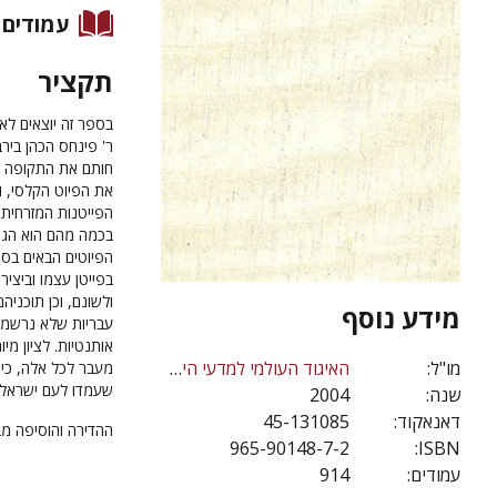
עמודים
תקציר
בספר זה יוצאים לאו
ר' פינחס הכהן ביר
חותם את התקופה הק
את הפיוט הקלסי, ו
הפייטנות המזרחית ה
בכמה מהם הוא הגיע
הפיוטים הבאים בספ
בפייטן עצמו וביציר
ולשונם, וכן תוכניה
מידע נוסף
עבריות שלא נרשמו
אותנטיות. לציון מי
מו"ל:
האיגוד העולמי למדעי היהדות
מעבר לכל אלה, כינ
שעמדו לעם ישראל,
שנה:
2004
דאנאקוד:
45-131085
ההדירה והוסיפה מבו
965-90148-7-2
ISBN:
עמודים:
914