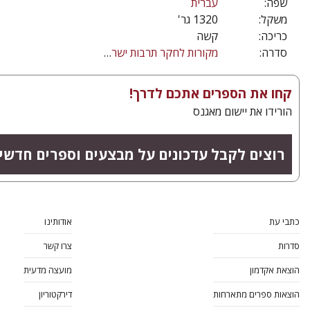
שפה:
עברית
משקל:
1320 גר'
כריכה:
קשה
סדרה:
מקורות לחקר תרבות ישראל
קחו את הספרים אתכם לדרך!
הורידו את יישום מאגנס
רוצים לקבל עדכונים על מבצעים וספרים חדשי
כתבי עת
אודותינו
סדרות
צרו קשר
הוצאת אקדמון
מועצה מדעית
הוצאות ספרים מתארחות
דירקטוריון