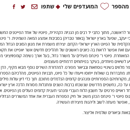
 מהספר
המועדפים שלי
שתפו
ר לראשונה, מתוך כתבי יד רבים מן הגניזה הקהירית, פיוטיו של אחד הפייטנים החשוב
בי יעקב, שפעל בארץ ישראל (באזור טבריה) בסביבות אמצע המאה השמינית. ר' פינ
לסית של הפיוט הארץ ישראלי הקדום. יצירתו משמרת את מגוון הסוגים הגדול המא
עם זאת אפשר לראות בה כיוונים ראשונים של תהליכים חדשים אשר יאפיינו את תקו
מאוחרת. פיוטי ר' פינחס מעידים על משורר גדול, בעל אורך נשימה קומפוזיציוני מ
 לשיאים מיוחדים, בעיקר בפיתוחים דרמתיים מעוצמים.
ר מלווים בשינויי נוסחאות ובביאור מפורט. למהדורת השירים נוסף מבוא מקיף, הדן
תו. מתבררות בו שאלות ייחוסו וייעודו של כל פיוט, תבניות הפיוטים, מהלכיהם הספרות
ם, מקורותיהם הספרותיים ומנהגים קדומים הנלמדים מתוכם. תוך כדי דיון עולות מילים
 עד כה, נחשפים מדרשים שנשכחו ברבות השנים ומתגלות מסורות הלכה ארץ ישראל
וחד ראויים פרטים על חשבון הלוח העברי ומנהגי תענית קדומים העולים מן הפיוטים. א
וס פיוטי ר' פינחס הכהן משיב אל חיק הספרות העברית את אחד המשוררים הגדולים
 ואפשר מעתה לשוב וליהנות מיצירתו העשירה.
אות וביאורים שולמית אליצור.