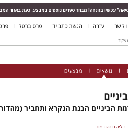
יאה" עכשיו בהנחה! מבחר ספרים נוספים במבצע, כעת באזור המב
ו קשר
עזרה
הגשת כתב יד
פרס ברטל
פרס 
נושאים
מבצעים
יניים
מת הביניים הבנת הנקרא ותחביר (מהדור
דליה רוט-גביזון