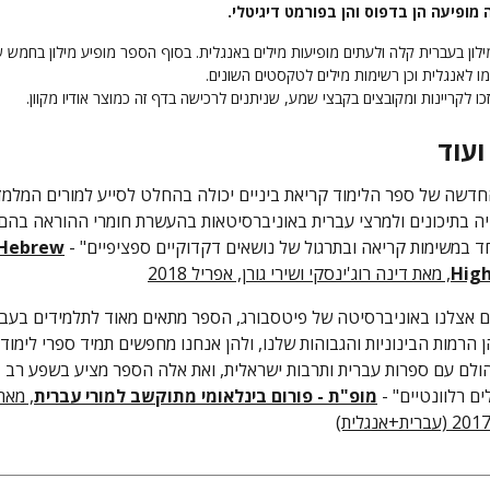
ופיעה הן בדפוס והן בפורמט דיגיטלי.
לון בעברית קלה ולעתים מופיעות מילים
באנגלית. בסוף הספר מופיע מילון בחמש 
ו לאנגלית וכן רשימות מילים לטקסטים השונים.
ו לקריינות ומקובצים בקבצי שמע, שניתנים לרכישה בדף זה כמוצר אודיו מקוון.
ועוד
החדשה של ספר הלימוד קריאת ביניים יכולה בהחלט לסייע למורים המלמד
ה בתיכונים ולמרצי עברית באוניברסיטאות בהעשרת חומרי ההוראה בהם
 במשימות קריאה ובתרגול של נושאים דקדוקיים ספציפיים" -
Hebrew
High
, מאת דינה רוג'ינסקי ושירי גורן, אפריל 2018
ם אצלנו באוניברסיטה של פיטסבורג, הספר מתאים מאוד לתלמידים בעב
ברית 5. שהן הרמות הבינוניות והגבוהות שלנו, ולהן אנחנו מחפשים תמיד ספרי לימוד
ולם עם ספרות עברית ותרבות ישראלית, ואת אלה הספר מציע בשפע רב
ים רלוונטיים" -
מופ"ת - פורום בינלאומי מתוקשב למורי עברית
, מאת