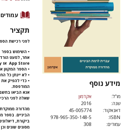
עמודים
תקציר
לפני רכישת הספ
אחר, למעט הורדה
App Store או Google Play.
• הספר המקוון אי
• לא יינתן כל ה
• כדי להפיק את 
מידע נוסף
המודפסת.
אנא הביאו בחשבו
מו"ל:
אקדמון
שאלה לפני הרכי
שנה:
2016
מהדורה ממוקדת ז
דאנאקוד:
45-005774
הביניים. בספר מו
978-965-350-148-5
ISBN:
ביקורת, דיאלוגים
עמודים:
308
מסוגים שונים וכן