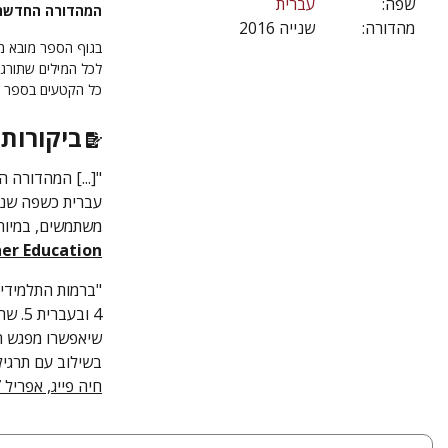
שפה:
עברית
המהדורה החדשה מ
מהדורה:
שנייה 2016
בגוף הספר מובא מי
לכל המילים שתורגמ
כל הקטעים בספר זכ
ביקורות 
"[...] המהדורה 
עברית כשפה שני
משתמשים, במיוחד
er Education
"ברמות התלמידי
4 ובע
שיאפשרו מפגש ה
בשילוב עם תרגיל
חיה פייג, אפריל 2017 (עברית+אנגלית)