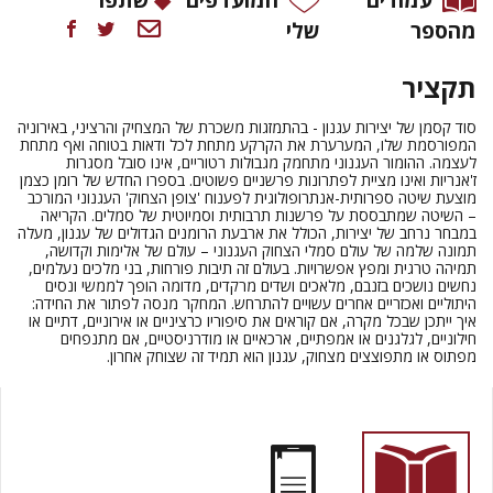
מהספר
שלי
תקציר
סוד קסמן של יצירות עגנון
-
בהתמזגות משכרת של המצחיק והרציני
,
באירוניה
המפורסמת שלו
,
המערערת את הקרקע מתחת לכל ודאות בטוחה ואף מתחת
לעצמה
.
ההומור העגנוני מתחמק מגבולות רטוריים
,
אינו סובל מסגרות
ז
'
אנריות ואינו מציית לפתרונות פרשניים פשוטים
.
בספרו החדש של רומן כצמן
מוצעת שיטה ספרותית
-
אנתרופולוגית לפענוח
'
צופן הצחוק
'
העגנוני
המורכב
–
השיטה שמתבססת על פרשנות תרבותית וסמיוטית של סמלים
.
הקריאה
במבחר נרחב של יצירות
,
הכולל את ארבעת הרומנים הגדולים של עגנון
,
מעלה
תמונה שלמה של עולם סמלי הצחוק העגנוני
–
עולם של אלימות וקדושה
,
תמיהה טרגית ומפץ אפשרויות
.
בעולם זה תיבות פורחות
,
בני מלכים נעלמים
,
נחשים נושכים בזנבם
,
מלאכים ושדים מרקדים
,
מדומה הופך לממשי ונסים
היתוליים ואכזריים אחרים עשויים להתרחש
.
המחקר מנסה לפתור את החידה
:
איך ייתכן שבכל מקרה
,
אם קוראים את סיפוריו כרציניים או אירוניים
,
דתיים או
חילוניים
,
לגלגנים או אמפתיים
,
ארכאיים או מודרניסטיים
,
אם מתנפחים
מפתוס או מתפוצצים מצחוק
,
עגנון הוא תמיד זה שצוחק אחרון
.