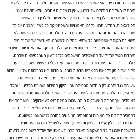
אמונת המודרניים. הוא האמין כי האדם הוא יצור מושחת מלכתחילה. הציביליזציה
היתה לו האלילה הגדולה של דורנו, שאין לו אלוקים אחרים, אלא תועלת עצמו.
שד"ל תפס בשחור לבן את ההבדלים שבין "האטיציזמוס" לבין ה"יודאיזמוס".
הפילוסופיה, המדע, הרציונליזם, האמנויות והאסתטיקה כל כאלו "חכמה יוונית"
מזה, והדת, המוסר וההמוניזם של היהדות מזה. המלחמה בין שתי ההשקפות לא
השאירה מקום לאופטימיות כל שהיא ולתקוה ולפשרה. האידיאל של שד"ל היה
היהודי המאמין התמים בגלל תמימותו ואי-ידיעתו להתפלסף. את האחריות למשברי
היהדות הטיל שד"ל על המשכילים האשכנזים בגלל רעיון האמנסיפציה שלהם.
כולם בני "דור החופש, דור חרות חכמה ודעת ועל הבלי הישישים ישפוך בוז לעג."
מקורו של ריסון הקנאות הנוצרית הדתית בזמנו, ביהדות ולא בתרבותה של יוון. יהדותו
של שד"ל זוקפת על חשבונה את ההומניזציה באירופה במאה הי"ט והיא תרבות
ששוחה נגד הזרם. רק היהדות מבטיחה את "תיקון המידות ושמירת הרליגיון" והכל
באמצעות ההלכה. מבחינה פוליטית היה שד"ל נאמן למלכות אוסטריה ששלטה
באיטליה. אך מרידת האיטלקים היתה עבורו בחינת "אצבע אלוקים". הוא דחה את
ההצעות של "מתקני הדת", כי בלי תורה מן השמים "היודאיזמוס" אין לו קיום. יש
להסביר לילדים כל האותות והמופתים המובאים בתורה כמשמעם וכפשוטם.
"הבגידה" בברלין (ע"י מנדלסון ותלמידיו) סיפקה לשד"ל הצדקה היסטורית
להשכלה שכנגד. כל ההשקפות האלה תרמו לשנאתו של שד"ל לשפינוזה. לדעתו,
היא מלמדת את האדם לאהוב רק את עצמו ולדאוג רק לטובתו בלבד. ש. פיינר כותב,