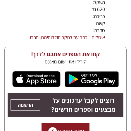
משקל:
620 גר'
כריכה:
קשה
סדרה:
איטליה - כתב עת לחקר תולדותיהם, תרבותם וספרותם של יהודי איטליה. כינוסים, סדרת מוספים
קחו את הספרים אתכם לדרך!
הורידו את יישום מאגנס
רוצים לקבל עדכונים על
הרשמה
מבצעים וספרים חדשים?