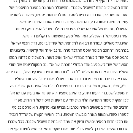
כאשר שד"ל התקיף את הרמב"ם. בשנת 1838 זיהה רנ"ק את שד"ל כהולך נגד
הזרם המשכילי בתורת "משכיל שכנגד". ההשכלה האמינה במפנה ההיסטורי של
העת החדשה לקראת חברה רציונליסטית סובלנית והומניסטית, שבשרה ליהודים
עתיד מבטיח. האמונה בעת החדשה עמדה בבסיס האתוס המודרניסטי של
ההשכלה, וסופם של אויבי ההשכלה שינחלו מפלה. שד"ל הטיל ספק באתוס
המודרניסטי של ההשכלה. הוא הטיל ספק בחשיפת הרדיקליזם הדתי של
האינטלקטואלים. עמדה זו הביאה למלחמתו של שד"ל ביוסט, גדול חכמי ישראל
בגרמניה. "החכם הכופר יאסט המדבר סרה על נביאי ה' ועל קדושיו". בקיצוניותו
נתפס יוסט אצל שד"ל כאחד מצוררי ישראל ואויב לאומי. המשכילים נדהמו ממזגו
הסוער של שד"ל שפגע באחד מגדולי "חכמת ישראל". גם הסקולריזציה של יהודי
איטליה עוררה את דאגתו של שד"ל נגד "כת המתחכמים הפורקים עול, רבה בינינו.
הוא ראה בבית המדרש בפדובה סכר אחרון שבלם את חיסול היהדות באיטליה.
רנ"ק, שי"ר, מאפו, ורש"י פין היו גם הם רגישים לגורלם של אחיהם אך שד"ל היה
"המשכיל שכנגד". דעתו היתה, כי האמנסיפציה לא תפתור את בעית עם ישראל.
לכן הטיף לטיפוח התודעה הלאומית יחד עם רעיונות היסוד של היהדות. ספריו
הרבים של שד"ל בנושאים האלה נכתבו בעברית ובאיטלקית. הוא פרסם בנוסף
לספריו כשלוש מאות מאמרים בשתי השפות. גורלו האישי הקשה של שד"ל הגביר
את הלכי הרוח הפסימיים שלו וחיזק את עמדותיו בחינת משכיל שכנגד. ככל שגברו
הצרות האישיות שלו כך ליטש שד"ל יותר את השקפתו האנטי-השכלתית ותקף את