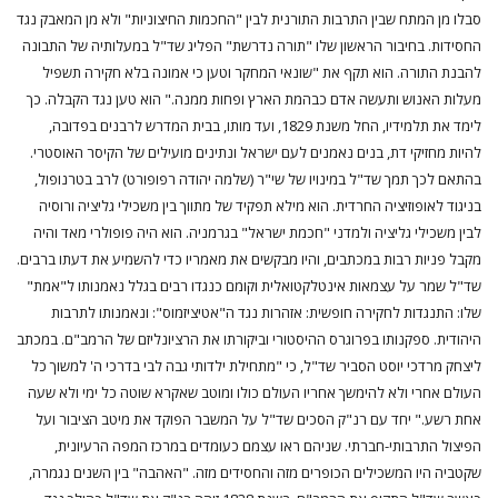
סבלו מן המתח שבין התרבות התורנית לבין "החכמות החיצוניות" ולא מן המאבק נגד
החסידות. בחיבור הראשון שלו "תורה נדרשת" הפליג שד"ל במעלותיה של התבונה
להבנת התורה. הוא תקף את "שונאי המחקר וטען כי אמונה בלא חקירה תשפיל
מעלות האנוש ותעשה אדם כבהמת הארץ ופחות ממנה." הוא טען נגד הקבלה. כך
לימד את תלמידיו, החל משנת 1829, ועד מותו, בבית המדרש לרבנים בפדובה,
להיות מחזיקי דת, בנים נאמנים לעם ישראל ונתינים מועילים של הקיסר האוסטרי.
בהתאם לכך תמך שד"ל במינויו של שי"ר (שלמה יהודה רפופורט) לרב בטרנופול,
בניגוד לאופוזיציה החרדית. הוא מילא תפקיד של מתווך בין משכילי גליציה ורוסיה
לבין משכילי גליציה ולמדני "חכמת ישראל" בגרמניה. הוא היה פופולרי מאד והיה
מקבל פניות רבות במכתבים, והיו מבקשים את מאמריו כדי להשמיע את דעתו ברבים.
שד"ל שמר על עצמאות אינטלקטואלית וקומם כנגדו רבים בגלל נאמנותו ל"אמת"
שלו: התנגדות לחקירה חופשית: אזהרות נגד ה"אטיציזמוס": ונאמנותו לתרבות
היהודית. ספקנותו בפרוגרס ההיסטורי וביקורתו את הרציונליזם של הרמב"ם. במכתב
ליצחק מרדכי יוסט הסביר שד"ל, כי "מתחילת ילדותי גבה לבי בדרכי ה' למשוך כל
העולם אחרי ולא להימשך אחריו העולם כולו ומוטב שאקרא שוטה כל ימי ולא שעה
אחת רשע." יחד עם רנ"ק הסכים שד"ל על המשבר הפוקד את מיטב הציבור ועל
הפיצול התרבותי-חברתי. שניהם ראו עצמם כעומדים במרכז המפה הרעיונית,
שקטביה היו המשכילים הכופרים מזה והחסידים מזה. "האהבה" בין השנים נגמרה,