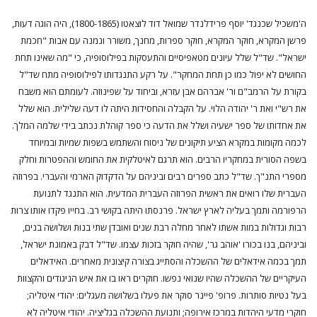
ה'משכיל שכנגד' יוסף פרידלנדר שמואל דוד לוצאטו (1800-1865), היה הוגה דעות,
פרשן המקרא, חוקר המקרא, חוקר ספרות, מחנך, משורר ונמנה עם אבות "חכמת
ישראל". שד"ל שלל עיונים מטאפיסיים והתעסקות בפילוסופיה, כי "מה שאינו תחת
החושים לא יפול כמו כן תחת המחקר". על רקע התנגדותו לפילוסופיה מתח שד"ל
בקורת על הרמב"ם ור' אברהם אבן עזרא, וביחוד על שפינוזה. לעומתם הוא משבח
את רש"י ואת ר' יהודה הלוי. על הקבלה והחסידות היתה לו דעה שלילית. הוא שלל
את אחדותו של ספר ישעיה ושלל את הדעה כי ספר קוהלת נכתב בידי שלמה המלך.
לכמה מקומות במקרא הציע תיקונים של ניסוח והשתמש בשפות שמיות ובמיוחד
בשפה הסורית במחקריו הרבים. הוא תרגם לאיטלקית את החומש וההפטרות וחלק
מספרי התנ"ך. שד"ל כתב ספרים רבים וביניהם על הדקדוק הארמי והעברי. בפרוזה
העברית שלו רואים את ראשית הפרוזה העברית המדעית. הוא התנגד לתנועת
הרפורמה ותמך בעליה לארץ ישראל. פרנסתו היתה בקושי רב. בחייו פקדו אותו צרות
רבות וגדולות במות אשתו לאחר מחלה רבת שנים ואובדן שתי בנות ושלושה בנים,
וביניהם, בנו בכורו 'אוהב גר', שהיה חוקר בזכות עצמו. שד"ל דבק באמונת ישראל,
תמך בכמה אידאלים של ההשכלה והסתייג בצורה קיצונית מאחרים. האידאלים
העיקריים של ההשכלה שהיו שנואי נפשו. חוקרים ראו בו את איש הניגודים והקצוות
בעל נטיות סותרות. פרופ' פיינר סוקר את פעלו בשלושה מעגלים: יהודי איטליה;
חוקרי מדעי היהדות במרכז אירופה; ותנועת ההשכלה בגליציה. יהודי איטליה לא