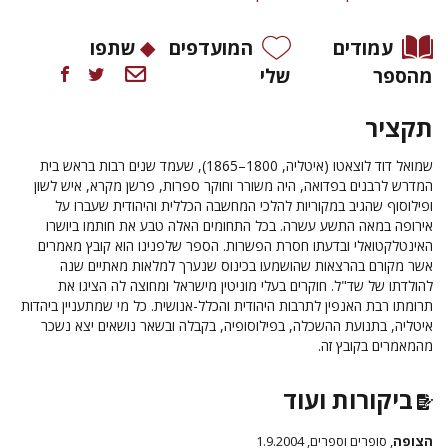
עמודים
המועדפים
שתפו
מהספר
שלי
תקציר
שמואל דוד לוצאטו (איטליה, 1800–1865), שעמד שנים רבות בראש בית
המדרש לרבנים בפדואה, היה משורר וחוקר ספרות, פרשן מקרא, איש לשון
ופילוסוף שהגיב במקוריות להלכי המחשבה הכללית והיהודית שעברו על
אירופה במאה התשע עשרה. בכל התחומים האלה טבע את חותמו ביושרו
האינטלקטואלי ובדעתו חסרת הפשרות. הספר שלפנינו הוא קובץ מאמרים
אשר מקורם בהרצאות שהושמעו בכינוס שנערך למלאות מאתיים שנה
להולדתו של שד"ל. חוקרים בעלי מוניטין מישראל ומחוצה לה הציגו את
תרומתו רבת האנפין לתרבות היהודית והכלל-אנושית. כל מי שמתעניין ביהדות
איטליה, בתנועת ההשכלה, בפילוסופיה, בקבלה ובשאר נושאים יצא נשכר
מהמאמרים בקובץ זה.
ביקורות ועוד
הצופה
, סופרים וספרים, 1.9.2004