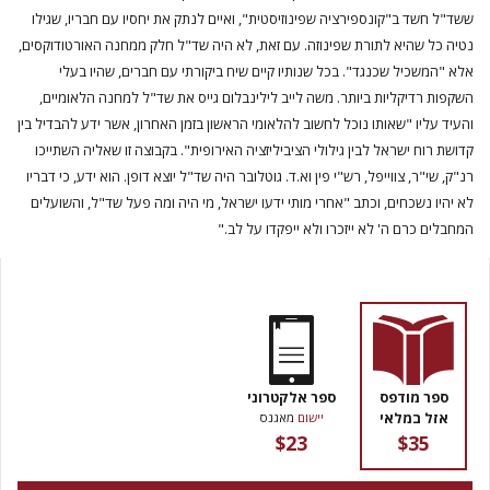
ששד"ל חשד ב"קונספירציה שפינוזיסטית", ואיים לנתק את יחסיו עם חבריו, שגילו
נטיה כל שהיא לתורת שפינוזה. עם זאת, לא היה שד"ל חלק ממחנה האורטודוקסים,
אלא "המשכיל שכנגד". בכל שנותיו קיים שיח ביקורתי עם חברים, שהיו בעלי
השקפות רדיקליות ביותר. משה לייב לילינבלום גייס את שד"ל למחנה הלאומיים,
והעיד עליו "שאותו נוכל לחשוב להלאומי הראשון בזמן האחרון, אשר ידע להבדיל בין
קדושת רוח ישראל לבין גילולי הציביליזציה האירופית". בקבוצה זו שאליה השתייכו
רנ"ק, שי"ר, צווייפל, רש"י פין וא.ד. גוטלובר היה שד"ל יוצא דופן. הוא ידע, כי דבריו
לא יהיו נשכחים, וכתב "אחרי מותי ידעו ישראל, מי היה ומה פעל שד"ל, והשועלים
המחבלים כרם ה' לא ייזכרו ולא ייפקדו על לב."
ספר מודפס
ספר אלקטרוני
אזל במלאי
יישום
מאגנס
$23
$35