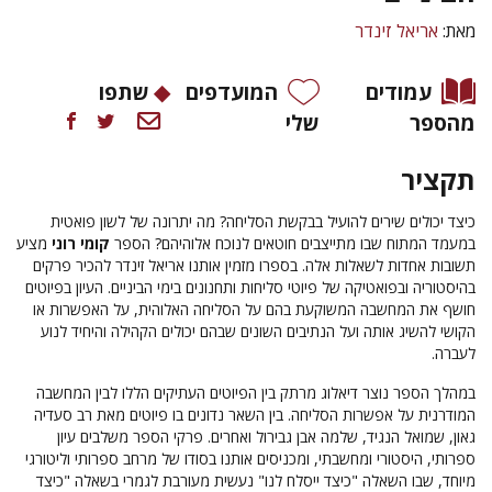
מאת:
אריאל זינדר
עמודים
המועדפים
שתפו
מהספר
שלי
תקציר
כיצד יכולים שירים להועיל בבקשת הסליחה? מה יתרונה של לשון פואטית
במעמד המתוח שבו מתייצבים חוטאים לנוכח אלוהיהם? הספר
קומי רוני
מציע
תשובות אחדות לשאלות אלה. בספרו מזמין אותנו אריאל זינדר להכיר פרקים
בהיסטוריה ובפואטיקה של פיוטי סליחות ותחנונים בימי הביניים. העיון בפיוטים
חושף את המחשבה המשוקעת בהם על הסליחה האלוהית, על האפשרות או
הקושי להשיג אותה ועל הנתיבים השונים שבהם יכולים הקהילה והיחיד לנוע
לעברה.
במהלך הספר נוצר דיאלוג מרתק בין הפיוטים העתיקים הללו לבין המחשבה
המודרנית על אפשרות הסליחה. בין השאר נדונים בו פיוטים מאת רב סעדיה
גאון, שמואל הנגיד, שלמה אבן גבירול ואחרים. פרקי הספר משלבים עיון
ספרותי, היסטורי ומחשבתי, ומכניסים אותנו בסודו של מרחב ספרותי וליטורגי
מיוחד, שבו השאלה "כיצד ייסלח לנו" נעשית מעורבת לגמרי בשאלה "כיצד