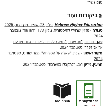
נקום ונשיר".
ביקורות ועוד
Hebrew Higher Education
, גיליון 28, אופיר מינץ־מנור, 2026
סגולה
- מגזין ישראלי להיסטוריה, גיליון 173, "ראו אור" נובמבר
2024
כאן
- תרבות, "מה שכרוך", מיה סלע ויובל אביבי משוחחים עם
אריאל זינדר, ספטמבר 2024
מקור ראשון
- שבת, "שאלה על הסליחה", משה שוחט, ספטמבר
2024
המעין
, גיליון 251, "נתקבלו במערכת", ספטמבר 2024
ספר אלקטרוני
ספר מודפס
יישום
מאגנס