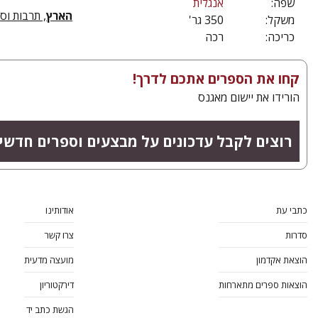
שפה:
אנגלית
הארץ
תרבות וספ,
משקל:
350 גר'
כריכה:
רכה
קחו את הספרים אתכם לדרך!
הורידו את יישום מאגנס
רוצים לקבל עדכונים על מבצעים וספרים חדש?
כתבי עת
אודותינו
סדרות
צרו קשר
הוצאת אקדמון
מועצה מדעית
הוצאות ספרים מתארחות
דירקטוריון
הגשת כתב יד