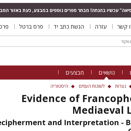
יאה" עכשיו בהנחה! מבחר ספרים נוספים במבצע, כעת באזור המב
ו קשר
עזרה
הגשת כתב יד
פרס ברטל
פרס 
נושאים
מבצעים
נצרות
לשונות העמים
היסטוריה
Evidence of Francoph
Mediaeval 
cipherment and Interpretation - B