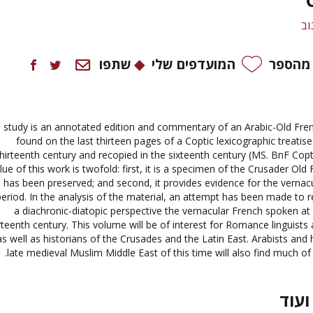
וב
 מהספר
המועדפים שלי
שתפו
s study is an annotated edition and commentary of an Arabic-Old Fr
found on the last thirteen pages of a Coptic lexicographic treatis
thirteenth century and recopied in the sixteenth century (MS. BnF Cop
lue of this work is twofold: first, it is a specimen of the Crusader Old
le has been preserved; and second, it provides evidence for the vernac
period. In the analysis of the material, an attempt has been made to 
a diachronic-diatopic perspective the vernacular French spoken at 
rteenth century. This volume will be of interest for Romance linguists 
as well as historians of the Crusades and the Latin East. Arabists and 
late medieval Muslim Middle East of this time will also find much of 
ועוד