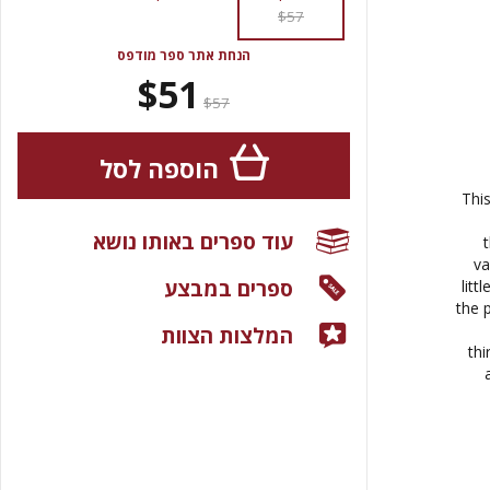
$57
הנחת אתר ספר מודפס
$51
$57
הוספה לסל
Thi
עוד ספרים באותו נושא
va
ספרים במבצע
litt
the 
המלצות הצוות
thi