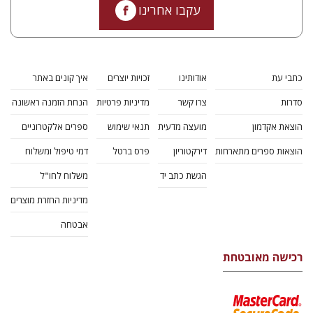
עקבו אחרינו
כתבי עת
אודותינו
זכויות יוצרים
איך קונים באתר
סדרות
צרו קשר
מדיניות פרטיות
הנחת הזמנה ראשונה
הוצאת אקדמון
מועצה מדעית
תנאי שימוש
ספרים אלקטרוניים
הוצאות ספרים מתארחות
דירקטוריון
פרס ברטל
דמי טיפול ומשלוח
הגשת כתב יד
משלוח לחו"ל
מדיניות החזרת מוצרים
אבטחה
רכישה מאובטחת