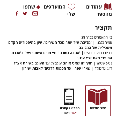
עמודים
המועדפים
שתפו
מהספר
שלי
תקציר
בין המאמרים בכרך זה
:
אמיר בנבג'י |
'מליצת שיר יותר מכל השירים': עיון בהיסטוריה הקדם
משכילית של המליצה
נורית ברנע־ברנהיים |
'אהבה גמורה': חיי מרים אשת רפאל ב'אגדת
הסופר' מאת ש"י עגנון
נטע שטהל |
'איך זה שאני אוהב עוגב?': על העוגב בשירת אצ"ג
רועי גרינוולד |
שארי עפר: 'על חַכְמות דרכים' לאבות ישורון
ספר מודפס
ספר אלקטרוני
יישום
מאגנס