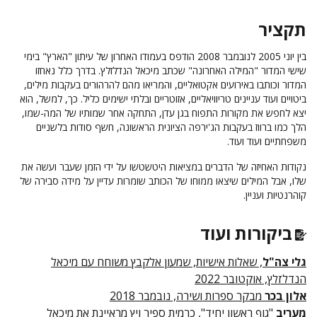
תקציר
בין יוני 2005 לנובמבר 2008 הודפס בעמודו האחרון של עיתון "הארץ" בימי
שישי המדור "המילה האחרונה" שכתב מיכאל הנדלזלץ. בדרך כלל נאחזו
המדור וכותבו באירועים אקטואליים, והמריאו מהם להרהורים בעקבות מילים,
ביטויים ועוד עניינים טריוויאליים, אזוטריים ובלתי ישימים כליל. כך, למשל, הוא
יצא לחפש את מקורות התפוח בגן עדן, התחקה אחר שמותיו של המה-שמו,
הלך כמו ברווז בעקבות הג'ירפה הציונית הראשונה, חשף סודות בלשניים
משפחתיים ועוד ועוד.
נקודות האחיזה של הדברים במציאות היטשטשו על ידי הזמן שעבר ועשה את
שלו, אבל המילים שיצאו ממוחו של הכותב שומרות עדיין על מידה סבירה של
קוהרנטיות ועניין.
ביקורות ועוד
גלי צה"ל
, שאלות אישיות, שמעון אלקבץ משוחח עם מיכאל
הנדלזלץ, אוקטובר 2022
אלון בכר
מבקר ספרות ושירה, נובמבר 2018
מעריב
"גוף ראשון יחיד", כרמית ספיר ויץ מראיינת את מיכאל