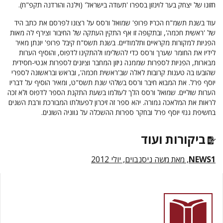
חזונו של יצחק בער לוינזון בספרו 'תעודה בישראל' (וילנה והורדנה תקפ"ח).
עוד בשנת תשמ"ח הכריז פרופ' שמואל ורסס על רצונו לפרסם את כתב היד
של 'ראשית חכמה', ובתקופה זו אף התקין העתקה של החיבור וצירף לה מאות
הפניות למקורות מקראיים ותלמודיים. בשנת תשס"ח קיבל פרופ' יונתן מאיר
לידיו את החומר שערך ורסס כדי להשלימו ולהתקינו לדפוס, והוסיף הערות
מבארות, הפניות לספרות שממנה ניזון המחבר וציונים לספרות אנטי-חסידית
שהובעו בה טענות קרובות לאלה שב'ראשית חכמה', ובראש ובראשונה לספרי
יוסף פרל. את המבוא חיבר ורסס בשלהי שנת תשס"ט, ומאיר הוסיף על דבריו
הערות שוליים. שמואל ורסס הלך לעולמו בשעת התקנת הספר לדפוס ולא זכה
לראות את המלאכה גמורה. יהא ספר זה זיכרון לפעולתו המבורכת ורבת השנים
בחשיפת גנזי יוסף פרל ובחקר ספרות ההשכלה על גווניה השונים.
ביקורות ועוד
NEWS1
, מאת משה ניסנבוים, יולי 2012