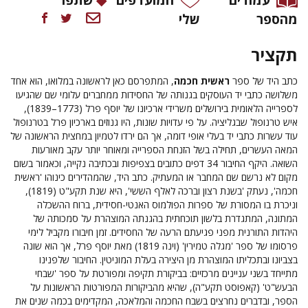
מהספר
שלי
תקציר
כתב היד של ספר
ראשית חכמה
, המתפרסם כאן לראשונה במלואו, הוא אחד
משלושה כתבי יד העוסקים בגנותה של החסידות ממחברים עלומי שם שהגיעו
לספרייה הלאומית בירושלים משרידי ארכיונו של יוסף פרל (1773–1839),
איש טרנופול שבגליציה. על פי עדויות שונות, היו גנוזים בארכיון פרל בטרנופול
עוד עשרות כתבי יד בעלי אופי דומה, אך הם ירדו לטמיון במחצית הראשונה של
המאה העשרים, תחילה בשל הזנחת הספרייה ומאוחר יותר עקב מאורעות
השואה. היקף החיבור 34 דפים כתובים בצפיפות ובכתיבה נקייה, וכאמור בשום
מקום לא נרשם שם המחבר או המעתיק. כתב היד, שהמהדירים כינוהו 'ראשית
חכמה', נעתק 'בשנת רצון וברכה לאלף הששי', היא שנת תקע"ט (1819),
וניכרת בו המסורת של ספרות הפולמוס האנטי-חסידית, ברוח ההשכלה
המתונה, המתגדרת בלשון תוכחתית בהגנתה המוצהרת על סמכותה של
היהדות התורנית מפני פגיעתם הרעה של החסידים. זמן חיבורו מקביל לימי
פרסומו של ספר 'מגלה טמירין' (וינה 1819) מאת יוסף פרל, אך הוא שונה
בצביונו ובתכליתו המוצהרת מן היצירה בעלת המוניטין. החיבור שלפנינו
מתייחד בשני עניינים מרכזיים: בביקורת תקיפה ומפורטת על ספר 'שבחי
הבעש"ט' (קאפוסט תקע"ה), שהיא מהביקורות המפורטות הראשונות על
הספר, ובדברים נחרצים בשבח החכמה והמלאכה, המקדימים בכמה שנים את