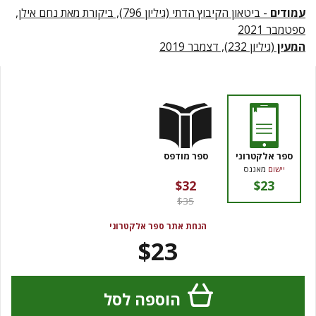
עמודים
- ביטאון הקיבוץ הדתי (גיליון 796), ביקורת מאת נחם אילן,
ספטמבר 2021
המעין
(גיליון 232), דצמבר 2019
ספר אלקטרוני
ספר מודפס
יישום
מאגנס
$32
$23
$35
הנחת אתר ספר אלקטרוני
$23
הוספה לסל