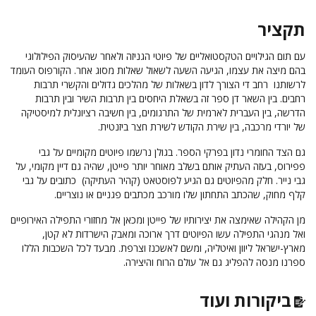
תקציר
עם תום הגילויים הטקסטואליים של פיוטי הגניזה ולאחר שהעיסוק הפילולוגי
בהם מיצה את עצמו, הגיעה השעה לשאול שאלות מסוג אחר. הקורפוס העומד
לרשותנו רחב די הצורך לדון בשאלות של מהלכים גדולים והקשרי תרבות
רחבים. בין השאר דן ספר זה בשאלת היחסים בין תרבות השיר ובין תרבות
הדרשה, בין העברית לארמית של התרגומים, בין חשיבה רציונלית למיסטיקה
של יורדי מרכבה, בין שירת הקודש לשירת חצר ביזנטית.
גם הצד החומרי נדון בפרקי הספר. בגולן נרשמו פיוטים מקומיים על גבי
פפירוס, בעזה העתיק אותם בשלב מאוחר יותר פייטן, שהיה גם דיין מקומי, על
גבי נייר. חלק מהפיוטים גם הגיע לפוסטאט (קהיר העתיקה) כתובים על גבי
קלף מחוק, שהכתב התחתון שלו מורכב מכתבים פגניים או נוצריים.
מן הקהילה שאימצה את יצירותיו של פייטן ומכאן אל מחזורי התפילה האירופיים
ואל מנהגי התפילה עשו הפיוטים דרך ארוכה ומאבק הישרדות לא קטן,
מארץ-ישראל ליוון ואיטליה, ומשם לאשכנז וצרפת. מבעד לכל השכבות הללו
ספרנו מנסה להפליג גם אל עולם הרוח והיצירה.
ביקורות ועוד