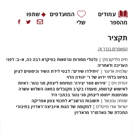
עמודים
המועדפים
שתפו
מהספר
שלי
תקציר
המאמרים בכרך זה:
חיים מיליקובסקי |
גלגולי מסורות וגרסאות בוויקרא רבה כה, א–ב: לפני
העריכה ולאחריה
שולמית אליצור
|
'וי
תילדו שירים': לבטי לידת השיר וכיסופים לציון
בפיוט בלתי ידוע של ר' יהודה הלוי
יהודית וייס |
'פירוש ספר יצירה' המיוחס ליצחק סגי נהור: ראיות
לאישוש קדמותו, מעמדו בקרב מקובלים במאה השלוש עשרה
ומהימנות ייחוסו ליצחק סגי נהור בכתבי היד
שמחה עמנואל |
תשובות הרשב"א לחכמי צפון אפריקה
ישראל אורי מייטליס |
למקומה של הגות איזביצה־ראדזין בחיבורי
התכלת של האדמו"ר מראדזין