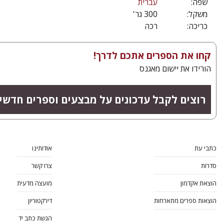
שפה:
עברית
משקל:
300 גר'
כריכה:
רכה
קחו את הספרים אתכם לדרך!
הורידו את יישום מאגנס
רוצים לקבל עדכונים על מבצעים וספרים חדשי
כתבי עת
אודותינו
סדרות
צרו קשר
הוצאת אקדמון
מועצה מדעית
הוצאות ספרים מתארחות
דירקטוריון
הגשת כתב יד