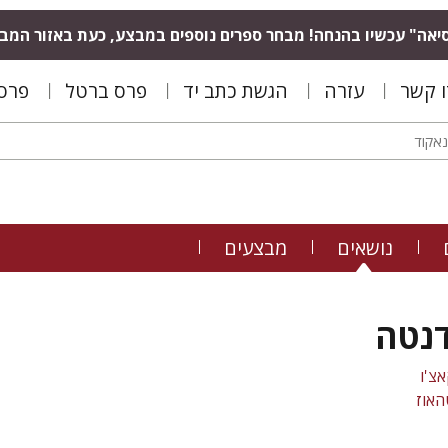
יאה" עכשיו בהנחה! מבחר ספרים נוספים במבצע, כעת באזור המב
ו קשר
עזרה
הגשת כתב יד
פרס ברטל
פרס 
נושאים
מבצעים
נטה
אצ'ו
האוז