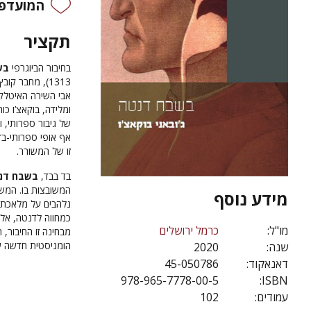
המועדפי
תקציר
בחיבור הביוגרפי
בש
1313), מחבר קובץ הנובלות הגדול
אבי השירה האיטלק
ומלידה, בוקאצ’ו כ
של גיבור ספרותי, ו
אף אופי ספרותי-בדי
זו של המשורר.
בד בבד,
בשבח דנ
המשובצות בו. המשמ
מידע נוסף
נלהבים על מלאכת ה
כמחווה לדנטה, אלא
מו"ל:
כרמל ירושלים
מבחינה זו החיבור,
הומניסטית חדשה ש
שנה:
2020
דאנאקוד:
45-050786
978-965-7778-00-5
ISBN:
עמודים:
102