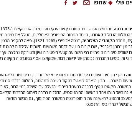
ם שלי
שתפו
בח דנטה
מתרחש מפגש יחיד מסוגו בין שני ענקי ספרות: ג’ובאני בוקאצ’ו (1375-
דקאמרון
, מייסד הפרוזה הסיפורית האיטלקית, מגולל את סיפור חיי
ית, מחבר
הקומדיה האלוהית
, דנטה אליגיירי (1321-1265). כיאה למסַפר מבטן
ותב מין "רומן ביוגרפי", שבו קורות חייו של דנטה משמשות תשתית עלילתית להצגת ד
בו שזורים סיפורים מופתיים רבי רושם עם קטעי היסטוריה ועיון ורטוריקה נמלצת. אך 
וני זה, בימינו התבררה נכונותן של ידיעות רבות שבוקאצ’ו אסף בביוגרפיה מקיפה ר
טה
חושף היבטים חשובים בעולמו התרבותי והפנימי של מחברו, בדיגרסיות הלא-מעט
עותית שבהן – הדיון ה”ארס-פואטי” במקור השירה ובמהותה, המלוּוה בדברי סנגורי
משורר. בוקאצ’ו מטיף להכרה במעמד הייחודי והנעלה של השירה בחיי הרוח, לא רק
 גם בשל היותו אחד מראשוני ההומניסטים, הדוגלים בחזרה לאתוס התרבות הקלאסי
 המעצב והמציג לראשונה את מיתוס-דנטה המשורר-הפילוסוף, גם מבשר תודעה
תבשיל לגמרי בימי הרנסנס.