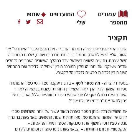
עמודים
המועדפים
שתפו
מהספר
שלי
תקציר
הזיכרון הקולקטיבי אינו עגלה תמימה המובילה את מטען העבר "האותנטי" אל
ההווה, אלא נושא למאבק מתמיד בין כוחות חברתיים שונים, שלהם היסטוריה
משל עצמם. גם שיח השואה בישראל עבר במהלך העשורים האחרונים גלגולים
אחדים ששיקפו את יחסי הגומלין המורכבים בין "שתיקה" לדיבור ואת המתחים
השונים בין זיכרונות פרטיים לזיכרון הקולקטיבי.
בספר חלוצי זה -
מה נספר לטף
– בוחנת יעקבה סצ'רדוטי כיצד התפתחה
ספרות השואה לגיל הרך לאור השאלות החוזרות ונשנות בנושא זה לאורך
השנים: האם נכון לחשוף ילדים לאירועי העבר המזוויעים הללו? ואם כן, כיצד
ניתן לתאר את "הבלתי ניתן לתיאור"?
את השאלות הללו בוחן הספר בעזרת תיאור עשיר של יותר משלושים ספרי
ילדים על השואה שהתפרסמו מאז תחילת שנות התשעים. באמצעות בחינה זו
מנסה סצ'רדוטי לחשוף את הטכניקות הספרותיות והפואטיות –
הטקסטואליות וגם החזותיות – שבאמצעותן ניסו סופרות וסופרים לילדים