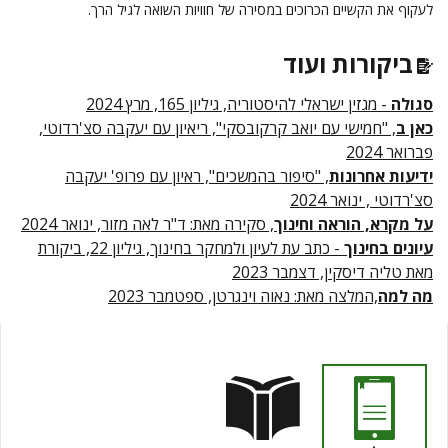
לעקוף את הקשיים הכרוכים במסירה של חוויות השואה לגיל הרך.
ביקורות ועוד
סגולה
- מגזין ישראלי להיסטוריה, גיליון 165, מרץ 2024
כאן ב
, "חמישי עם יואב קרקובסקי", ריאיון עם יעקבה סצ'רדוטי,
פברואר 2024
ידיעות אחרונות
, "סיפור בהמשכים", ראיון עם פרופ' יעקבה
סצ'רדוטי , ינואר 2024
על מקרא, הוראה וחינוך
, סקירה מאת: ד"ר לאה מזור, ינואר 2024
עיונים בחינוך
- כתב עת לעיון ולמחקר בחינוך, גיליון 22, ביקורת
מאת טליה דיסקין, דצמבר 2023
מה למה
,המלצה מאת: נאוה וינגרטן, ספטמבר 2023