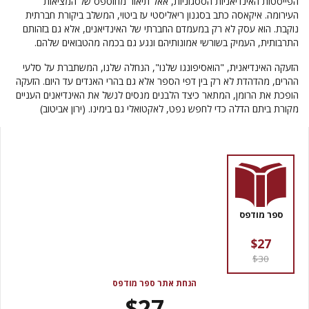
הפייסטות האינדיאניות הססגוניות, אאל תיאור מחוספס של המציאות
העירומה. איקאסה כתב בסגנון ריאליסטי עז ביטוי, המשלב ביקורת חברתית
נוקבת. הוא עסק לא רק במעמדם החברתי של האינדיאנים, אלא גם בזהותם
התרבותית, העמיק בשורשי אמונותיהם ונגע גם בכמה מהטבואים שלהם.
הזעקה האינדיאנית, "הואסיפונגו שלנו", הנחלה שלנו, המשתברת על סלעי
ההרים, מהדהדת לא רק בין דפי הספר אלא גם בהרי האנדים עד היום. הזעקה
הופכת את הרומן, המתאר כיצד הלבנים מנסים לנשל את האינדיאנים העניים
מקורת ביתם הדלה כדי לחפש נפט, לאקטואלי גם בימינו. (ירון אביטוב)
ספר מודפס
$27
$30
הנחת אתר ספר מודפס
$27