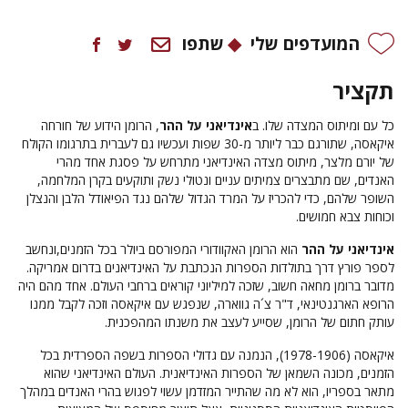
המועדפים שלי
שתפו
תקציר
כל עם ומיתוס המצדה שלו. ב
אינדיאני על ההר
, הרומן הידוע של חורחה
איקאסה, שתורגם כבר ליותר מ-30 שפות ועכשיו גם לעברית בתרגומו הקולח
של יורם מלצר, מיתוס מצדה האינדיאני מתרחש על פסגת אחד מהרי
האנדים, שם מתבצרים צמיתים עניים ונטולי נשק ותוקעים בקרן המלחמה,
השופר שלהם, כדי להכריז על המרד הגדול שלהם נגד הפיאודל הלבן והנצלן
וכוחות צבא חמושים.
אינדיאני על ההר
הוא הרומן האקוודורי המפורסם ביולר בכל הזמנים,ונחשב
לספר פורץ דרך בתולדות הספרות הנכתבת על האינדיאנים בדרום אמריקה.
מדובר ברומן מחאה חשוב, שזכה למיליוני קוראים ברחבי העולם. אחד מהם היה
הרופא הארגנטינאי, ד"ר צ´ה גווארה, שנפגש עם איקאסה וזכה לקבל ממנו
עותק חתום של הרומן, שסייע לעצב את משנתו המהפכנית.
איקאסה (1978-1906), הנמנה עם גדולי הספרות בשפה הספרדית בכל
הזמנים, מכונה השמאן של הספרות האינדיאנית. העולם האינדיאני שהוא
מתאר בספריו, הוא לא מה שהתייר המזדמן עשוי לפגוש בהרי האנדים במהלך