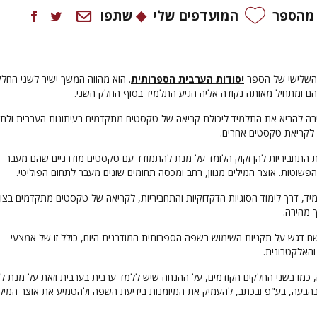
 מהספר
המועדפים שלי
שתפו
 השלישי של הספר
יסודות הערבית הספרותית
. הוא מהווה המשך ישיר לשני החלק
יהם ומתחיל מאותה נקודה אליה הגיע התלמיד בסוף החלק השני.
רה להביא את התלמיד ליכולת קריאה של טקסטים מתקדמים בעיתונות הערבית ולת
 לקריאת טקסטים אחרים.
ת התחביריות להן זקוק הלומד על מנת להתמודד עם טקסטים מודרניים שהם מעבר
הפשוטות. אוצר המילים מגוון, רחב ומכסה תחומים שונים מעבר לתחום הפוליטי.
יד, דרך לימוד הסוגיות הדקדוקיות והתחביריות, לקריאה של טקסטים מתקדמים בצו
 מהירה.
ם דגש על תקניות השימוש בשפה הספרותית המודרנית היום, כולל זו של אמצעי
האלקטרונית.
, כמו בשני החלקים הקודמים, על ההנחה שיש ללמד ערבית בערבית וזאת על מנת לי
הבעה, בע"פ ובכתב, להעמיק את המיומנות בידיעת השפה ולהטמיע את אוצר המיל