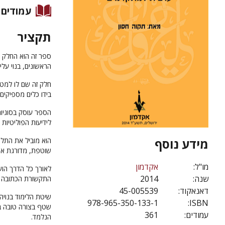
עמודים
תקציר
ספר זה הוא החלק
הראשונים, בנוי על
חלק זה שם לו למט
בידו כלים מספיקים
הספר עוסק בסוגיו
לידיעות הפוליטיות 
מידע נוסף
הוא מוביל את התלמ
שוטפת, מדורגת אך
מו"ל:
אקדמון
לאורך כל הדרך הוש
שנה:
2014
התקשורת הכתובה ו
דאנאקוד:
45-005539
שיטת הלימוד בנויה
978-965-350-133-1
ISBN:
שטף בצורה טובה ב
עמודים:
361
הנלמד.