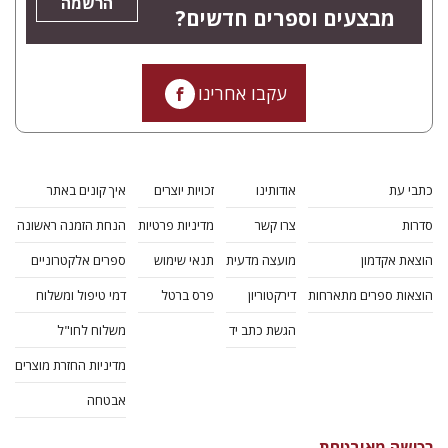
הרשמה
מבצעים וספרים חדשים?
עקבו אחרינו
כתבי עת
אודותינו
זכויות יוצרים
איך קונים באתר
סדרות
צרו קשר
מדיניות פרטיות
הנחת הזמנה ראשונה
הוצאת אקדמון
מועצה מדעית
תנאי שימוש
ספרים אלקטרוניים
הוצאות ספרים מתארחות
דירקטוריון
פרס ברטל
דמי טיפול ומשלוח
הגשת כתב יד
משלוח לחו"ל
מדיניות החזרת מוצרים
אבטחה
רכישה מאובטחת