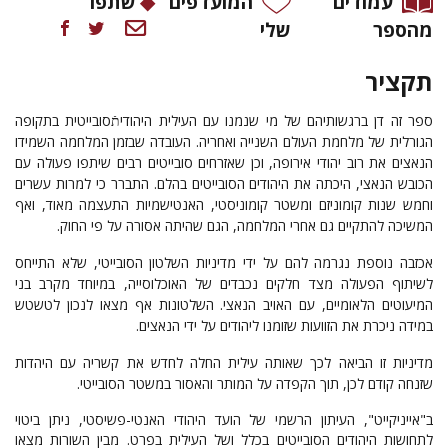
עמודים
המועדפים
שתפו
מהספר
שלי
תקציר
ספר זה דן ברגשותיהם של מי שנמנו עם העילית היהודיתֿסובייטית בתקופה
הגורלית של מלחמת העולם השנייה ואחריה. העובדה שבזמן המלחמה השמידו
הנאצים את רוב יהודי אירופה, וכן שאזרחים סובייטים רבים שיתפו פעולה עם
הכובש הנאצי, היכתה את היהודים הסובייטים בהלם. התברר כי למרות עשרים
וחמש שנות קומוניזם ומשטר קומוניסטי, האנטישמיות התעצמה מאוד, ואף
המשיכה להתקיים גם אחרי המלחמה, הגם שהיתה אסורה על פי החוק.
אכזבה נוספת נגרמה להם על ידי מדיניות השלטון הסובייטי, שלא התייחס
לשיתוף הפעולה מצד חלקים נכבדים של האוכלוסייה, במיוחד מקרב בני
המיעוטים הלאומיים, עם האויב הנאצי. השלטונות אף מצאו לנכון לטשטש
במידה ניכרת את הזוועות שזומנו ליהודים על ידי הנאצים.
מדיניות זו הביאה לכך שאותה עילית החלה לחדש את קשריה עם היהדות
שזנחה קודם לכן, תוך הקפדה על המותר והאסור במשטר הסובייטי.
ב"אייניקייט", העיתון הרשמי של הועד היהודי האנטי-פשיסטי, ניתן ביטוי
לתחושות היהודים הסובייטים בכלל ושל העילית בפרט. מבין השורות מצאו