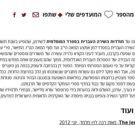
 מהספר
המועדפים שלי
שתפו
כו של
תולדות השירה העברית בספרד המוסלמית
לשירמן, שהופיע בשנת תשנ"
שירה העברית בספרד למן אמצע המאה הי"ב ועד סוף המאה הט"ו. התיאור, פרי עט
ם שפעלו בקרבנו, מעביר לעיני הקורא גלריה עשירה של משוררים ומספרים שהמשיכ
ה הכבירה של הספרות העברית האנדלוסית, מתוך שהם מעצבים אותה מחדש במיד
קוריות על פי טעמם הספרותי המיוחד. הספר דן בהרחבה ולעומק בכמה מן היוצרים
ה, אבל הוא פוקד לידם גם עשרות מחברים שנשתכחו מן הלב במרוצת הדורות. ככל
ספר מצטיין ברחבותו המפולשת, במלאותו השופעת ובסגנונו הבהיר והנינוח. סגולות 
קובעות לספר מקום של כבוד במדף ספרי המחקר הקלסיים של תרבותנו.
נערך, עודכן, הושלם ולווה בהערות בידי פרופסור עזרא פליישר, מבחירי תלמידיו של
ל לחקר השירה והפיוט בגניזה מיסודה של האקדמיה הלאומית הישראלית למדעים.
ועוד
The Je
, מאת: רנה לוין מלמד, יוני 2012