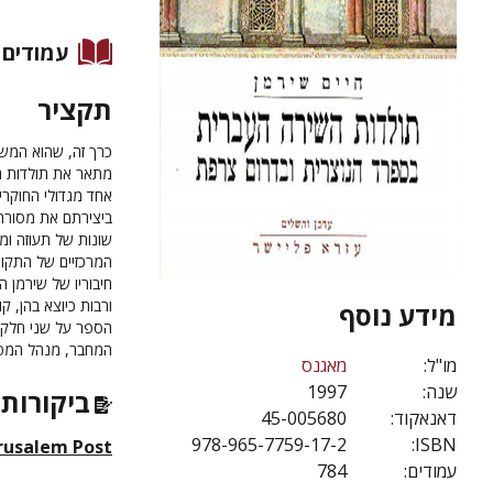
עמודים
תקציר
כרך זה, שהוא המש
מתאר את תולדות ה
אחד מגדולי החוקרי
ביצירתם את מסורת
שונות של תעוזה ומ
המרכזיים של התקופ
חיבוריו של שירמן ה
ורבות כיוצא בהן, 
מידע נוסף
הספר על שני חלקיו 
המחבר, מנהל המפע
מו"ל:
מאגנס
שנה:
1997
ביקורות 
דאנאקוד:
45-005680
978-965-7759-17-2
ISBN:
rusalem Post
עמודים:
784