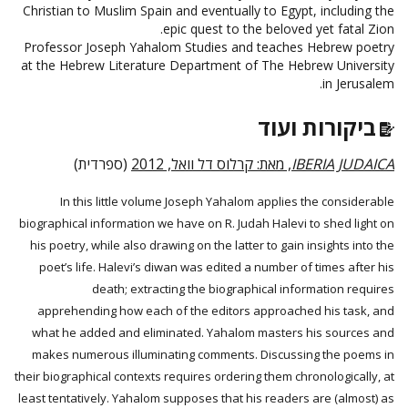
Christian to Muslim Spain and eventually to Egypt, including the
epic quest to the beloved yet fatal Zion.
Professor Joseph Yahalom Studies and teaches Hebrew poetry
at the Hebrew Literature Department of The Hebrew University
in Jerusalem.
ביקורות ועוד
(ספרדית)
מאת: קרלוס דל וואל, 2012
,
IBERIA JUDAICA
In this little volume Joseph Yahalom applies the considerable
biographical information we have on R. Judah Halevi to shed light on
his poetry, while also drawing on the latter to gain insights into the
poet’s life. Halevi’s diwan was edited a number of times after his
death; extracting the biographical information requires
apprehending how each of the editors approached his task, and
what he added and eliminated. Yahalom masters his sources and
makes numerous illuminating comments. Discussing the poems in
their biographical contexts requires ordering them chronologically, at
least tentatively. Yahalom supposes that his readers are (almost) as