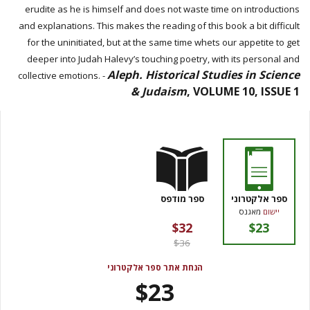
erudite as he is himself and does not waste time on introductions
and explanations. This makes the reading of this book a bit difficult
for the uninitiated, but at the same time whets our appetite to get
deeper into Judah Halevy’s touching poetry, with its personal and
Aleph. Historical Studies in Science
collective emotions. -
& Judaism
, VOLUME 10, ISSUE 1
ספר אלקטרוני
ספר מודפס
יישום
מאגנס
$32
$23
$36
הנחת אתר ספר אלקטרוני
$23