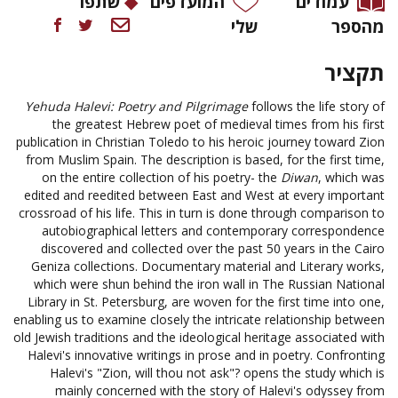
עמודים
המועדפים
שתפו
מהספר
שלי
תקציר
Yehuda Halevi: Poetry and Pilgrimage
follows the life story of
the greatest Hebrew poet of medieval times from his first
publication in Christian Toledo to his heroic journey toward Zion
from Muslim Spain. The description is based, for the first time,
on the entire collection of his poetry- the
Diwan
, which was
edited and reedited between East and West at every important
crossroad of his life. This in turn is done through comparison to
autobiographical letters and contemporary correspondence
discovered and collected over the past 50 years in the Cairo
Geniza collections. Documentary material and Literary works,
which were shun behind the iron wall in The Russian National
Library in St. Petersburg, are woven for the first time into one,
enabling us to examine closely the intricate relationship between
old Jewish traditions and the ideological heritage associated with
Halevi's innovative writings in prose and in poetry. Confronting
Halevi's "Zion, will thou not ask"? opens the study which is
mainly concerned with the story of Halevi's odyssey from