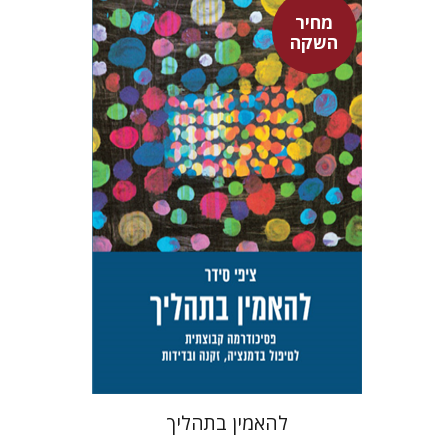
מחיר
השקה
ציפי סידר
טלי סידר
מחיר השקה
$29
$42
להאמין בתהליך