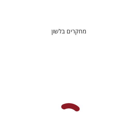
$48
$53
מחקרים בלשון
ירון ניב
יוסי טל