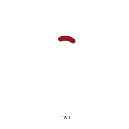
עמית גבריהו
הנחת אתר ספר מודפס
$38
$42
נשך