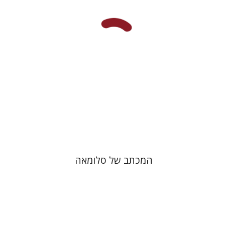
הנחת אתר ספר מודפס
$41
$46
המכתב של סלומאה