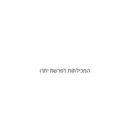
הנחת אתר ספר מודפס
$41
$46
המכילתות לפרשת יתרו
רם בן-שלום