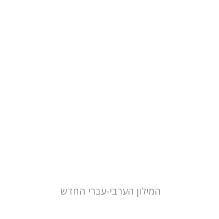
מנחם מילסון
הנחת אתר ספר מודפס
$41
$46
המילון הערבי-עברי החדש