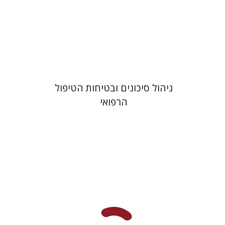
הנחת אתר ספר מודפס
$41
$46
ניהול סיכונים ובטיחות הטיפול
הרפואי
מנחם יצחק כהנא