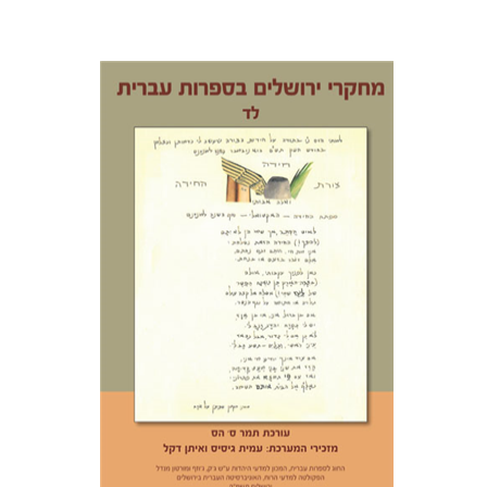
תמר ס' הס
הנחת אתר ספר מודפס
$30
$33