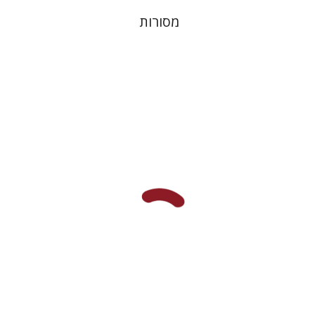
מסורות
שמואל פסברג
עברי י' בוניס
הנחת אתר ספר מודפס