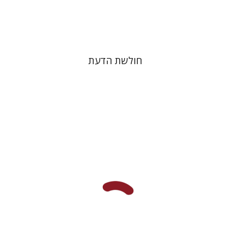
$32
$46
חולשת הדעת
שלומית ידלין-גדות